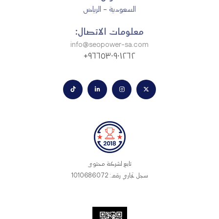
السعودية - الرياض
معلومات الاتصال:
info@seopower-sa.com
٩٦٦٥٣٠٩٠١٢٦٢+
تابع لشركة محتوى
سجل تجاري رقم: 1010686072