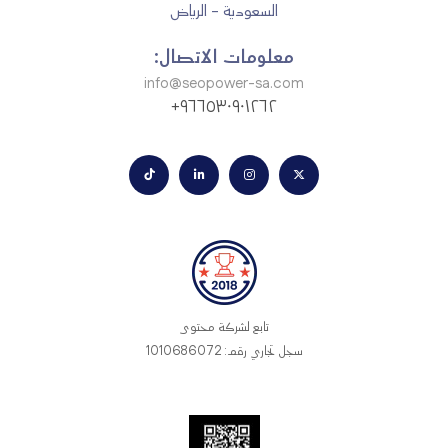
السعودية - الرياض
معلومات الاتصال:
info@seopower-sa.com
٩٦٦٥٣٠٩٠١٢٦٢+
تابع لشركة محتوى
سجل تجاري رقم: 1010686072