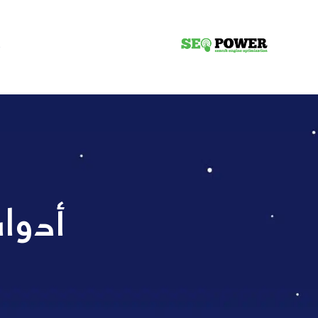
ا
أدوات