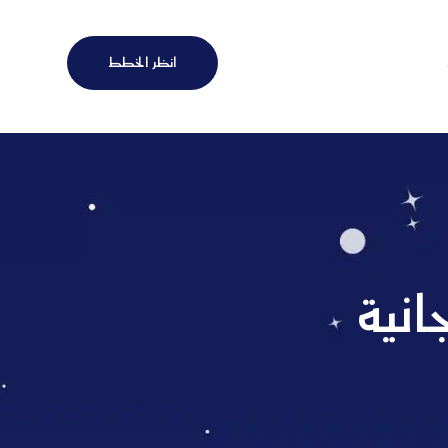
انظر الخطط
انية