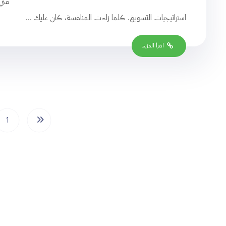
في ع
استراتيجيات التسويق. كلما زادت المنافسة، كان عليك ...
اقرأ المزيد
1