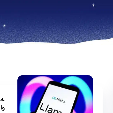
تح
واس