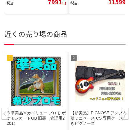
7991
11599
税込
円
税込
円
近くの売り場の商品
※準美品※カイリュー プロモ ポ
【超美品】PIGNOSE アンプ内
ケモンカードGB 旧裏（管理用2
蔵ミニベース CS 専用ケース付
201）
きピグノーズ