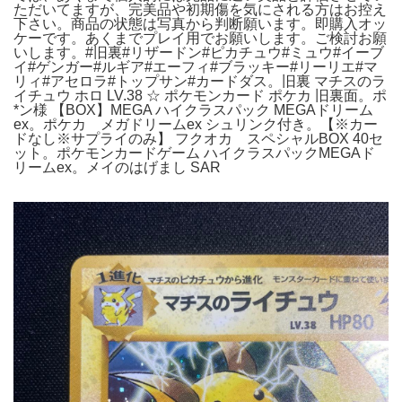
ただいてますが、完美品や初期傷を気にされる方はお控え
下さい。商品の状態は写真から判断願います。即購入オッ
ケーです。あくまでプレイ用でお願いします。ご検討お願
いします。#旧裏#リザードン#ピカチュウ#ミュウ#イーブ
イ#ゲンガー#ルギア#エーフィ#ブラッキー#リーリエ#マ
リィ#アセロラ#トップサン#カードダス。旧裏 マチスのラ
イチュウ ホロ LV.38 ☆ ポケモンカード ポケカ 旧裏面。ポ
*ン様 【BOX】MEGA ハイクラスパック MEGAドリーム
ex。ポケカ メガドリームex シュリンク付き。【※カー
ドなし※サプライのみ】 フクオカ スペシャルBOX 40セ
ット。ポケモンカードゲーム ハイクラスパックMEGAド
リームex。メイのはげまし SAR