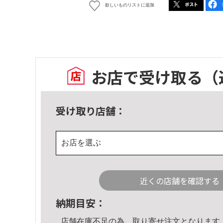
欲しいものリストに追加
お店で受け取る
（
受け取り店舗：
お店を選ぶ
近くの店舗を確認する
納期目安：
店舗在庫不足の為、取り寄せ注文となります