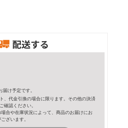
配送する
54頃のお届け予定です。
ト、代金引換の場合に限ります。その他の決済
ご確認ください。
の場合や在庫状況によって、商品のお届けにお
がございます。