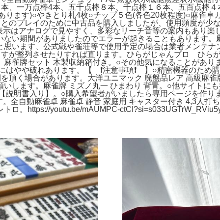
棒４本、一万点棒4本、五千点棒８本、千点棒１６本、五百点棒４
あります)○やきとり札4枚○チップ５色(各色20枚程度)○麻雀
ちとのプレイのために中古品を購入しましたが、使用頻度が少な
ロ表示はアナログで見やすく、多彩なリーチ音等の案内もあり楽
いない期間がありましたのでエラーが起きることもあります。
思います、公式戦や雀荘等で使用予定の場合は業者メンテナンス
ますが整列させたりすれば直ります。ひらがじゃんプロ ひらが
】麻雀牌セット 木製収納箱付き。○その他気になることがあり
やや破れあります。【 ❗️注意事項❗️ 】○精密機器のため購入後
を頂く場合があります。大洋ユニマック 廃盤品レア 高級麻雀牌
いします。麻雀牌 ミズノ丸一 ひまわり 背青。○他サイトに
り【説明書入り】。○購入希望者がいましたら専用ページを作り
全自動麻雀卓 麻雀卓 静音 家庭用 キャスター付き 4,3人打ち
/youtu.be/mAUMPC-ctCI?si=s033UGTrW_RViu5