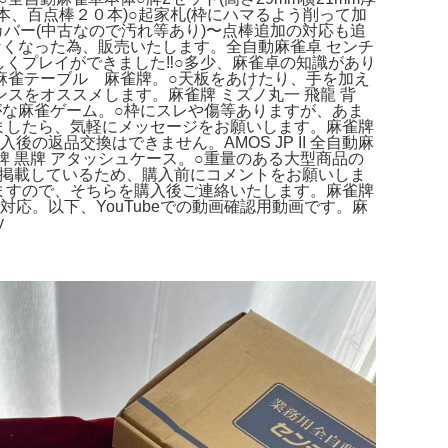
本、百点棒２０本)○起家札(枠にハマるよう削って加
卓カバー(中古なので汚れ等あり)〜点棒追加の対応も追
くなった為、販売いたします。全自動麻雀卓 センチ
しくプレイができました‼️○多少、麻雀卓の知識があり
麻雀テーブル 麻雀牌。○天板をあけたり、手を加え
をオススメします。麻雀牌 ミズノ丸一 飛龍 背
な麻雀ゲーム。○枠にスレや傷等ありますが、あま
ましたら、気軽にメッセージをお願いします。麻雀牌
の返品交換はできません。AMOS JP II 全自動麻
 黒牌 アタッシュケース。○重量のある大型商品の
も掲載しているため、購入前にコメントをお願いしま
ますので、そちらを購入後ご連絡いたします。麻雀牌
対応。以下、YouTubeでの動画確認用動画です。麻
y