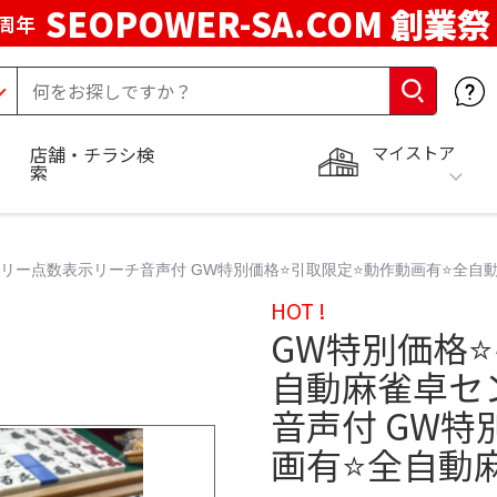
SEOPOWER-SA.COM 創業祭
周年
マイストア
店舗・チラシ検
索
ュリー点数表示リーチ音声付 GW特別価格⭐️引取限定⭐️動作動画有⭐️全
HOT !
GW特別価格⭐
自動麻雀卓セ
音声付 GW特
画有⭐️全自