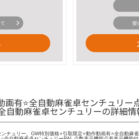
いて
受
る
作動画有⭐️全自動麻雀卓センチュリー
⭐️全自動麻雀卓センチュリーの詳細情
センチュリー。GW特別価格⭐️引取限定⭐️動作動画有⭐️全自動麻
全自動麻雀卓センチュリーPAL 点数表示機能点差表示機能付○