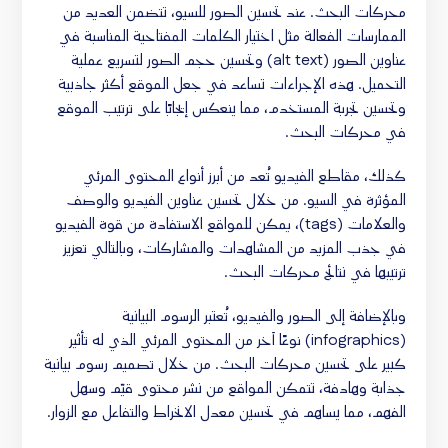
محركات البحث. عند تحسين الصور للسيو، تتضمن العديد من
الممارسات الفعالة مثل اختيار الكلمات المفتاحية المناسبة في
عناوين الصور (alt text) وتحسين حجم الصور لتسريع عملية
التحميل. هذه الإجراءات تساعد في جعل الموقع أكثر جاذبية
وتحسين تجربة المستخدم، مما ينعكس إيجابًا على ترتيب الموقع
في محركات البحث.
كذلك، مقاطع الفيديو تُعد من أبرز أنواع المحتوى المرئي
المؤثرة في السيو. من خلال تحسين عناوين الفيديو والوصف
والعلامات (tags)، يمكن للمواقع الاستفادة من قوة الفيديو
في جذب المزيد من المشاهدات والمشاركات، وبالتالي تعزيز
ترتيبها في نتائج محركات البحث.
وبالإضافة إلى الصور والفيديو، تُعتبر الرسوم البيانية
(infographics) نوعًا آخر من المحتوى المرئي الذي له تأثير
كبير على تحسين محركات البحث. من خلال تصميم رسوم بيانية
جذابة وهادفة، تتمكن المواقع من نشر محتوى قيّم وسهل
الفهم، مما يساهم في تحسين معدل الانخراط والتفاعل مع الزوار.