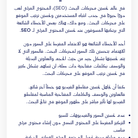
في عالم تحسين محركات البحث (SEO)، المحتوى المرئي لعب
دورًا حيويًا في جذب انتباه المستخدمين وتحسين ترتيب الموقع
على محركات البحث. ومع ذلك، هناك بعض الأخطاء الشائعة
التي يرتكبها المسوقون عند تحسين المحتوى المرئي لـ
SEO
.
أحد الأخطاء الشائعة هو الاعتماد المفرط على الصور دون
الاهتمام بتحسين تلك الصور لمحركات البحث. فالصور التي لا
يتم تحسينها بشكل جيد من حيث الحجم والعناوين البديلة
والوصف بكلمات مفتاحية ذات صلة، لن تساهم بشكل كبير
في تحسين ترتيب الموقع على محركات البحث.
كما أن تجاهل تحسين مقاطع الفيديو هو خطأ آخر شائع.
فالعناوين والوصف والكلمات المفتاحية المناسبة لمقاطع
الفيديو لها تأثير مباشر على ظهور الموقع في نتائج البحث.
عدم تحسين الصور والفيديوهات للسيو
التركيز المفرط على المحتوى النصي دون إنشاء محتوى مرئي
مناسب
عدم مراعاة سرعة تحميل المحتوى المرئي للهواتف الذكية