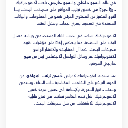
في عالم الـ
سيو داخلي
والـ
سيو خارجي
، تلعب الانفوجرافيك
دورًا حيويًا في تحسين ترتيب المواقع على محركات البحث. هذا
النوع المتميز من المحتوى المرئي يجمع بين المعلومات والبيانات
المعقدة في تصميم بصري جذاب وسهل الفهم.
الانفوجرافيك يساعد في جذب انتباه المستخدمين وزيادة معدل
البقاء على الصفحة، مما ينعكس إيجابًا على مؤشرات تقييم
محركات البحث. كما أن المشاركة والانتشار الواسع
للانفوجرافيك عبر وسائل التواصل الاجتماعي يُعزز من
سيو
خارجي
الموقع.
عند تصميم انفوجرافيك لأغراض
تحسين ترتيب المواقع
، من
المهم التركيز على الكلمات المفتاحية ذات الصلة، وتضمين
وصف دقيق للصورة، بالإضافة إلى تحسين سرعة تحميل
الانفوجرافيك. كل هذه العناصر تساهم في تعزيز قابلية
الانفوجرافيك للاكتشاف من قبل محركات البحث.