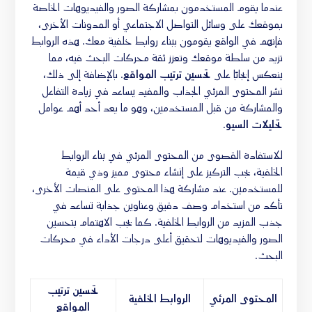
عندما يقوم المستخدمون بمشاركة الصور والفيديوهات الخاصة
بموقعك على وسائل التواصل الاجتماعي أو المدونات الأخرى،
فإنهم في الواقع يقومون ببناء روابط خلفية معك. هذه الروابط
تزيد من سلطة موقعك وتعزز ثقة محركات البحث فيه، مما
ينعكس إيجابًا على
تحسين ترتيب المواقع
. بالإضافة إلى ذلك،
نشر المحتوى المرئي الجذاب والمفيد يساعد في زيادة التفاعل
والمشاركة من قبل المستخدمين، وهو ما يعد أحد أهم عوامل
تحليلات السيو
.
للاستفادة القصوى من المحتوى المرئي في بناء الروابط
الخلفية، يجب التركيز على إنشاء محتوى مميز وذي قيمة
للمستخدمين. عند مشاركة هذا المحتوى على المنصات الأخرى،
تأكد من استخدام وصف دقيق وعناوين جذابة تساعد في
جذب المزيد من الروابط الخلفية. كما يجب الاهتمام بتحسين
الصور والفيديوهات لتحقيق أعلى درجات الأداء في محركات
البحث.
تحسين ترتيب
المحتوى المرئي
الروابط الخلفية
المواقع