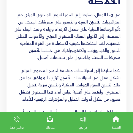
الخلاصة
في هذا المقال، تطرقنا إلى الدور الحيوي للمحتوى المرئي في
استراتيجيات
تحسين السيو
والحضور على محركات البحث. من
تأثير الوسائط المرئية على معدل الارتداد وزيادة وقت البقاء على
الصفحة، إلى الأنواع الفعالة للمحتوى المرئي والأدوات المثلى
لتحسينه، لقد استكشفنا كيفية الاستفادة من القوة المتنامية
للصور والفيديوهات والانفوجرافيك في خطط
تحسين
محركات البحث
والحصول على تصنيفات أفضل.
كما تطرقنا إلى استراتيجيات متقدمة لدمج المحتوى المرئي
بشكل فعال في استراتيجيات
تحسين ترتيب المواقع
، بما في
ذلك تحسين الصور للهواتف الذكية وتحسين سرعة تحميل
المحتوى. وأكدنا على أهمية قياس أداء هذا المحتوى بشكل
دقيق، من خلال أدوات التحليل والمؤشرات الرئيسية للأداء.
في الختام، يُظهر هذا المقال بوضوح أن المحتوى المرئي أصبح
ركيزة أساسية في عالم السيو الحديث. بتطبيق الممارسات
الصحيحة وإتباع الاتجاهات الناشئة، يمكن للمسوقين والمطورين
الرئيسية
من نحن
خدماتنا
تواصل معنا