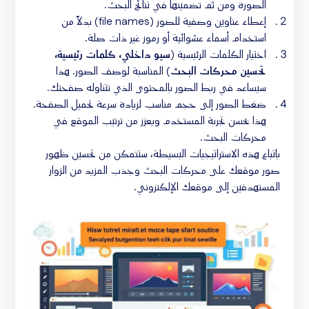
الصورة ومن ثم تضمينها في نتائج البحث.
إعطاء عناوين وصفية للصور (file names) بدلاً من
استخدام أسماء عشوائية أو رموز غير ذات صلة.
اختيار الكلمات الرئيسية (
سيو داخلي، كلمات رئيسية،
تحسين محركات البحث
) المناسبة لوصف الصور. هذا
سيساعد في ربط الصور بالمحتوى الذي تتناوله صفحتك.
ضغط الصور إلى حجم مناسب لزيادة سرعة تحميل الصفحة.
هذا يحسن تجربة المستخدم ويعزز من ترتيب الموقع في
محركات البحث.
باتباع هذه الاستراتيجيات البسيطة، ستتمكن من تحسين ظهور
صور موقعك على محركات البحث وجذب المزيد من الزوار
المستهدفين إلى موقعك الإلكتروني.