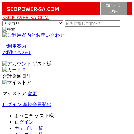
詳しくは
SEOPOWER-SA.COM
こちら
SEOPOWER-SA.COM
ご利用案内
お問い合わせ
ゲスト様
0
合計金額
0円
マイストア
変更
ログイン
新規会員登録
ようこそ
ゲスト様
ログイン
カテゴリ一覧