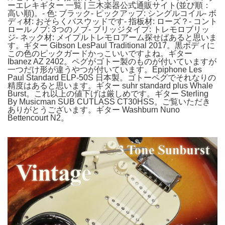
ーエレキギター 一覧 | 三木楽器公式通販サイト(並び順：
高い順)。- 色: ブラック- ピックアップ: シングルコイル- ボ
ディ材: おそらくバスウッドです- 指板材: ローズ？- コント
ロールノブ: 3つのノブ- ブリッジタイプ: トレモロブリッ
ジ- ネック材: メイプルトレモロアーム探せばあると思いま
す。ギター Gibson LesPaul Traditional 2017。黒ボディに
この色のピックガードかっこいいですよね。ギター
Ibanez AZ 2402。ペグがゴトー製のものが付いていますが
一つだけ形が違うやつが付いています。Epiphone Les
Paul Standard ELP-50S 日本製。ゴトーペグでそれなりの
精度はあると思います。ギター suhr standard plus Whale
Burst。これ以上の値下げは厳しめです。ギター Sterling
By Musicman SUB CUTLASS CT30HSS。ご覧いただき
ありがとうございます。ギター Washburn Nuno
Bettencourt N2。