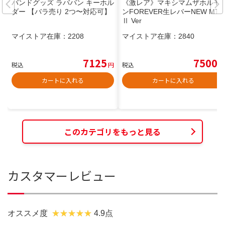
バンドグッズ ラババン キーホル
《激レア》マキシマムザホルモ
ダー 【バラ売り 2つ〜対応可】
ンFOREVER生レバーNEW MTH
Ⅱ Ver
マイストア在庫：
2208
マイストア在庫：
2840
7125
7500
税込
円
税込
円
カートに入れる
カートに入れる
このカテゴリをもっと見る
カスタマーレビュー
オススメ度
4.9点