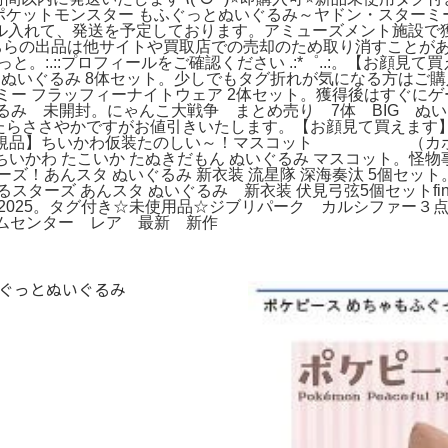
mポケットモンスター もふぐっとぬいぐるみ～ヤドン・スターミ
ル入れて、発送を予定しております。アミューズメント施設で獲
こちらの出品は他サイトや買取店での売却のため取り消すことがあり
と。:.::プロフィールをご確認ください .:*゜..:。【お顔見
べりぬいぐるみ 8体セット。少しでもタグ折れが気になる方はご購入
ーミー フラッフィーナイトウェア 2体セット。獲得後はすぐ
ぐるみ 未開封。にゃんこ大戦争 まとめ売り 7体 BIG ぬい
したらささやかですがお値引きいたします。【お顔見て買えます】
。【正規品】ちいかわ仮装たのしい～！マスコット （カボ
ちいかわ たこいか たぬきだもん ぬいぐるみ マスコット。怪物
ズ！あんスタ ぬいぐるみ 新衣装 流星隊 深海奏汰 5個セット
ターズ あんスタ ぬいぐるみ 新衣装 伏見弓弦5個セットfin
ス 2025。タグ付き☆未使用品☆ジブリパーク カルシファー
ムセンター レア 最新 新作