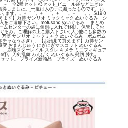
ー～ 全2種セット×3セット ビニール袋などにぎゅ
得しました。 一度は人の手に渡ったものです。お
ます。。+゜゜。+゜゜。+゜゜。+゜゜。。5/19 0
て買えます】万博 サンリオ ミャクミャク ぬいぐるみ シ
をご遠慮下さい。mofusand ぬいぐるみ まとめ
にゲームセンターの袋に個別に入れて移動、保管してお
ぐるみ。ご理解の上ご購入下さい(‐人‐)他にも多数の
万博 サンリオ ミャクミャク ぬいぐるみ ポムポム
チャなうさぎ）。【お顔見て買えます】万博サン
事変 おまんじゅう にぎにぎマスコット ぬいぐるみ
。。崩壊スターレイル スタレ キメラ ミニフィギュア
e①。刀剣乱舞 わんぱく ぬいぐるみ 髭切 膝丸。
３点セット。 プライズ新商品 プライズ ぬいぐるみ