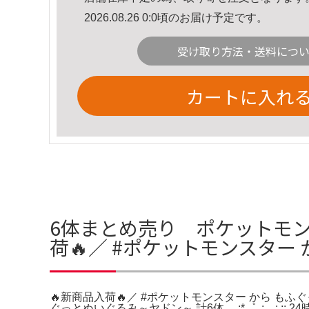
2026.08.26 0:0頃のお届け予定です。
受け取り方法・送料につ
カートに入れ
6体まとめ売り ポケットモン
荷🔥／ #ポケットモンスター
🔥新商品入荷🔥／ #ポケットモンスター から 
ぐっとぬいぐるみ～ヤドン～ 計6体。.:*゜..:。:.:: 24時間以内に発送いたします٩(ˊᗜˋ*)⭐即購入可⭐新品未使用タ