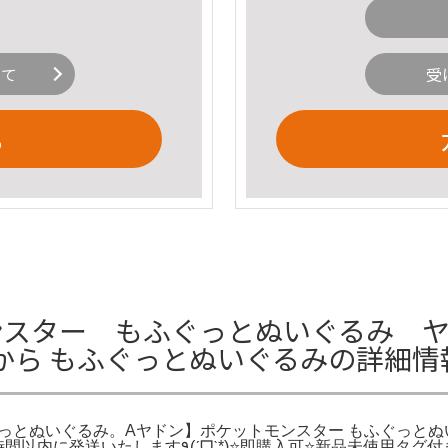
いて
受
る
スター もふぐっとぬいぐるみ ヤド
 から もふぐっとぬいぐるみの詳細情
もふぐっとぬいぐるみ。Aヤドン】ポケットモンスター もふぐっ
グ付き⭐お値下げ不可 (人ω<`;)⭐ヤドン：約24cm（口先