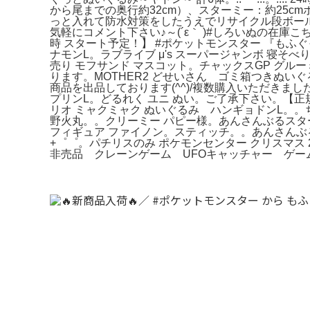
から尾までの奥行約32cm）、スターミー：約25c
っと入れて防水対策をしたうえでリサイクル段ボー
気軽にコメント下さい♪～(´ε｀ )#しろいぬの在庫
時 スタート予定！】 #ポケットモンスター 『もふぐっ
ナモンL。ラブライブ μ's スーパージャンボ 寝そ
売り モフサンド マスコット。チャックスGP グル
ります。MOTHER2 どせいさん ゴミ箱つきぬい
商品を出品しております(^^)/複数購入いただきま
プリンL。どるれく ユニ ぬい。ご了承下さい
リオ ミャクミャク ぬいぐるみ ハンギョドンL。。
野火丸。。クリーミー パピー様。あんさんぶるスター
フィギュア ファイノン。スティッチ。。あんさんぶるス
+゜゜。パチリスのみ ポケモンセンター クリスマ
非売品 クレーンゲーム UFOキャッチャー ゲー