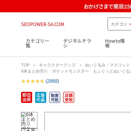
おかげさまで開設25
SEOPOWER-SA.COM
カテゴリ一
デジタルチラ
Howto情
覧
シ
報
TOP
キャラクターグッズ
ぬいぐるみ・マスコット
6体まとめ売り ポケットモンスター もふぐっとぬいぐるみ 
(2868)