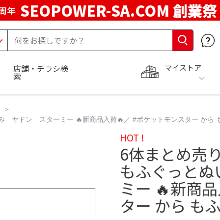
SEOPOWER-SA.COM 創業祭
周年
マイストア
店舗・チラシ検
索
ヤドン スターミー 🔥新商品入荷🔥／ #ポケットモンスター から
HOT !
6体まとめ売
もふぐっとぬ
ミー 🔥新商
ター から も