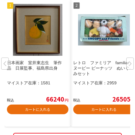
日本画家 室井東志生 筆作
レトロ ファミリア familiar ス
品 日展監事、福島県出身
ヌーピー ピーナッツ ぬいぐる
みセット
マイストア在庫：
1581
マイストア在庫：
2959
66240
26505
税込
円
税込
円
カートに入れる
カートに入れる