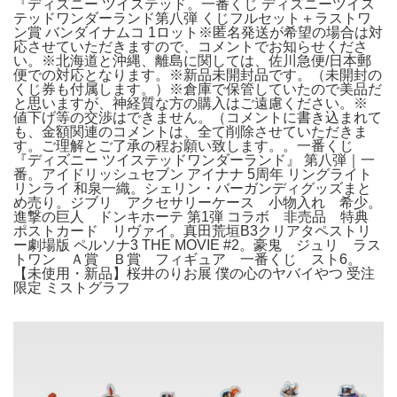
『ディズニー ツイステッド。一番くじ ディズニーツイス
テッドワンダーランド第八弾 くじフルセット＋ラストワ
ン賞 バンダイナムコ 1ロット※匿名発送が希望の場合は対
応させていただきますので、コメントでお知らせくださ
い。※北海道と沖縄、離島に関しては、佐川急便/日本郵
便での対応となります。※新品未開封品です。（未開封の
くじ券も付属します。）※倉庫で保管していたので美品だ
と思いますが、神経質な方の購入はご遠慮ください。※
値下げ等の交渉はできません。（コメントに書き込まれて
も、金額関連のコメントは、全て削除させていただきま
す。ご理解とご了承の程お願い致します。。一番くじ
『ディズニー ツイステッドワンダーランド』 第八弾｜一
番。アイドリッシュセブン アイナナ 5周年 リングライト
リンライ 和泉一織。シェリン・バーガンディグッズまと
め売り。ジブリ アクセサリーケース 小物入れ 希少。
進撃の巨人 ドンキホーテ 第1弾 コラボ 非売品 特典
ポストカード リヴァイ。真田荒垣B3クリアタペストリ
ー劇場版 ペルソナ3 THE MOVIE #2。豪鬼 ジュリ ラス
トワン Ａ賞 Ｂ賞 フィギュア 一番くじ スト6。
【未使用・新品】桜井のりお展 僕の心のヤバイやつ 受注
限定 ミストグラフ