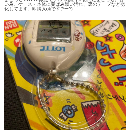
い為、ケース・本体に黄ばみ黒い汚れ、裏のテープなど劣
化してます。即購入okです(^ー^)