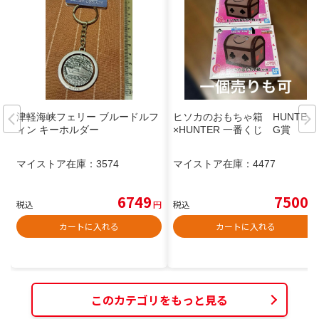
津軽海峡フェリー ブルードルフ
ヒソカのおもちゃ箱 HUNTER
ィン キーホルダー
×HUNTER 一番くじ G賞
マイストア在庫：
3574
マイストア在庫：
4477
6749
7500
税込
円
税込
円
カートに入れる
カートに入れる
このカテゴリをもっと見る