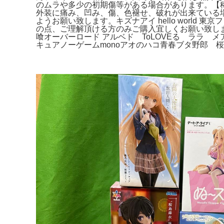
のムラや多少の初期傷等がある場合があります。【稀少
外装に痛み、凹み、傷、色褪せ、破れが出来ている
ようお願い致します。キズナアイ hello world
の点、ご理解頂ける方のみご購入宜しくお願い致します。
喰オーバーロード アルベド ToLOVEる ララ 
キュアノーゲームmonoアオのハコ青春ブタ野郎 桜島麻衣リゼロアーリ