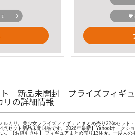
いて
受
る
ット 新品未開封 プライズフィギュ
ルカリの詳細情報
メルカリ。美少女プライズフィギュア まとめ売り22体セット - メ
点セット新品未開封品です。2026年最新】Yahoo!オークシ
い。【お値引き中】 フィギュアまとめ売り13体★。一度人