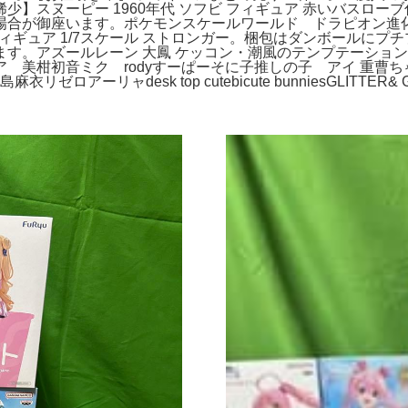
】スヌーピー 1960年代 ソフビ フィギュア 赤いバスロ
場合が御座います。ポケモンスケールワールド ドラピオン進
 東京フィギュア 1/7スケール ストロンガー。梱包はダンボール
アズールレーン 大鳳 ケッコン・潮風のテンプテーションVer.
メア 美柑初音ミク rodyすーぱーそに子推しの子 アイ 重
ャdesk top cutebicute bunniesGLITTER& GLA