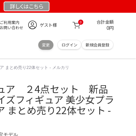
詳しくは
こちら
合計金額
ご利用案内
0
ゲスト様
0円
お問い合わせ
変更
ログイン
新規会員登録
まとめ売り22体セット - メルカリ
ュア ２4点セット 新品
イズフィギュア 美少女プラ
 まとめ売り22体セット -
限定モデル