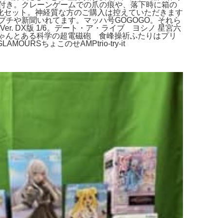
ーブ付き。クレーンゲームでの爪の痕や、落下時に箱の
化セット。神経質な方のご購入は控えていただきます
にプチプチや新聞いれてます。マッハ号GOGOGO。それら
 DX版 1/6。デート・ア・ライブ ヨシノ 星宮六
曹ちゃんとある科学の超電磁砲 食峰操祈ふたりはプリ
MOURSちょこのせAMPtrio-try-it