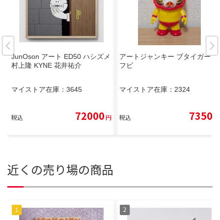
JunOson アート ED50 ハシズメ
アートジャンキー ブタイガー ソ
村上隆 KYNE 花井祐介
フビ
マイストア在庫：
3645
マイストア在庫：
2324
72000
7350
税込
円
税込
円
近くの売り場の商品