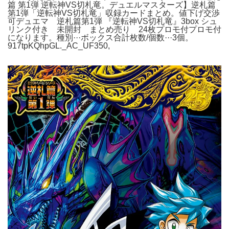
篇 第1弾 逆転神VS切札竜。デュエルマスターズ】逆札篇
第1弾「逆転神VS切札竜」収録カードまとめ。値下げ交渉
可デュエマ 逆札篇第1弾 『逆転神VS切札竜』3box シュ
リンク付き 未開封 まとめ売り 24枚プロモ付プロモ付
になります。種別···ボックス合計枚数/個数···3個。
917tpKQhpGL._AC_UF350,