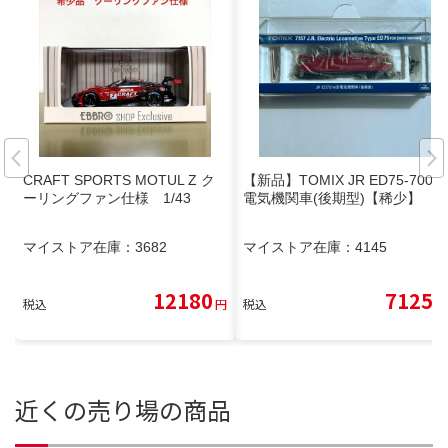
CRAFT SPORTS MOTUL Z ク
【新品】TOMIX JR ED75-700形
ーリングファン仕様 1/43
電気機関車(後期型)【稀少】
マイストア在庫：
3682
マイストア在庫：
4145
12180
7125
税込
円
税込
円
近くの売り場の商品