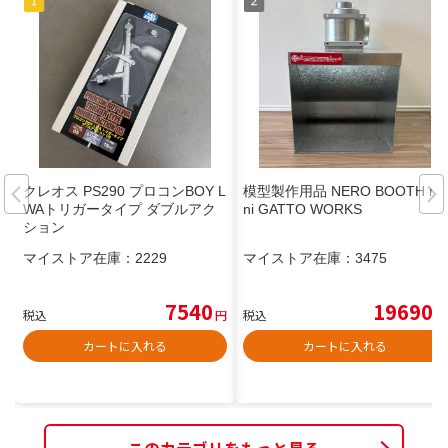
クレオス PS290 プロコンBOY L
模型製作用品 NERO BOOTH mi
WAトリガータイプ ダブルアク
ni GATTO WORKS
ション
マイストア在庫：
2229
マイストア在庫：
3475
7540
19690
税込
円
税込
円
カートに入れる
カートに入れる
このカテゴリをもっと見る