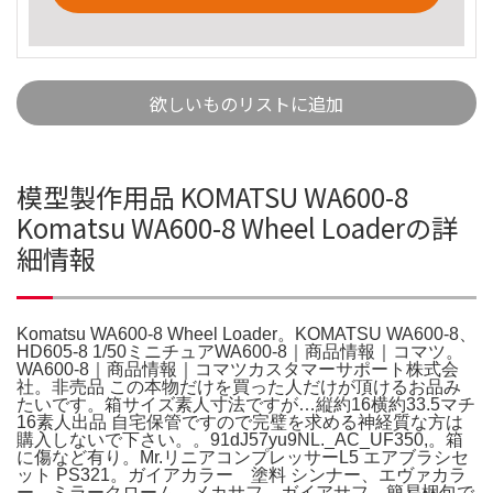
欲しいものリストに追加
模型製作用品 KOMATSU WA600-8
Komatsu WA600-8 Wheel Loaderの詳
細情報
Komatsu WA600-8 Wheel Loader。KOMATSU WA600-8、
HD605-8 1/50ミニチュアWA600-8｜商品情報｜コマツ。
WA600-8｜商品情報｜コマツカスタマーサポート株式会
社。非売品 この本物だけを買った人だけが頂けるお品み
たいです。箱サイズ素人寸法ですが…縦約16横約33.5マチ
16素人出品 自宅保管ですので完璧を求める神経質な方は
購入しないで下さい。。91dJ57yu9NL._AC_UF350,。箱
に傷など有り。Mr.リニアコンプレッサーL5 エアブラシセ
ット PS321。ガイアカラー 塗料 シンナー、エヴァカラ
ー、ミラークローム、メカサフ、ガイアサフ。簡易梱包で