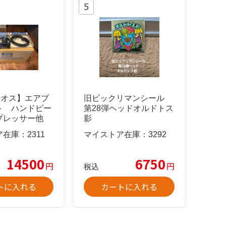
レオス】エアブ
旧ビックリマンシール
ト ハンドピー
第28弾ヘッドオルドトス
プレッサー他
影
ア在庫：
2311
マイストア在庫：
3292
14500
6750
円
円
税込
トに入れる
カートに入れる