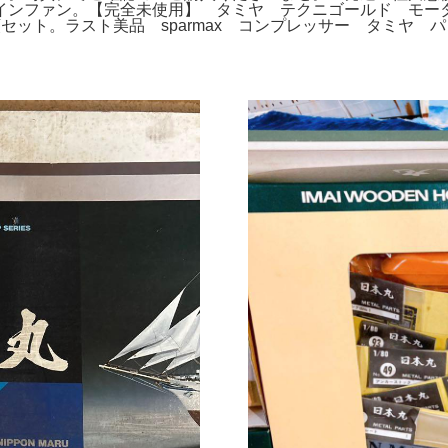
インファン。【完全未使用】 タミヤ テクニゴールド モ
ト。ラスト美品 sparmax コンプレッサー タミヤ パワー