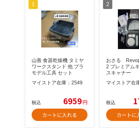
山善 食器乾燥機 タミヤ
おさる Revopo
ワークスタンド 他 プラ
2 プレミアムキ
モデル工具 セット
スキャナー
マイストア在庫：
2549
マイストア在
6959
1
円
税込
税込
カートに入れる
カートに