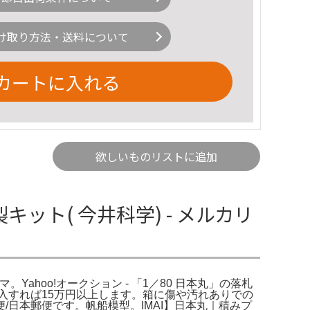
け取り方法・送料について
カートに入れる
欲しいものリストに追加
キット( 今井科学) - メルカリ
リマ。Yahoo!オークション - 「1／80 日本丸」の落札
入すれば15万円以上します。箱に傷や汚れありでの
日本郵便です。帆船模型。IMAI】日本丸｜積みプ