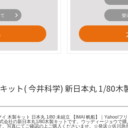
いて
受
る
ット( 今井科学) 新日本丸 1/80木製
イ 木製キット 日本丸 1/80 未組立 【IMAI 帆船】｜Yahoo!フ
式会社の新日本丸1/80木製キットです。ウッディージョウで購
。写真にてご確認の上ご購入くださいませ。☆発送☆佐川急便/