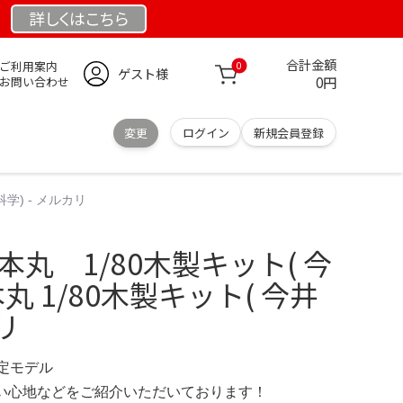
詳しくは
こちら
合計金額
ご利用案内
0
ゲスト様
0円
お問い合わせ
変更
ログイン
新規会員登録
学) - メルカリ
本丸 1/80木製キット( 今
丸 1/80木製キット( 今井
リ
限定モデル
の使い心地などをご紹介いただいております！