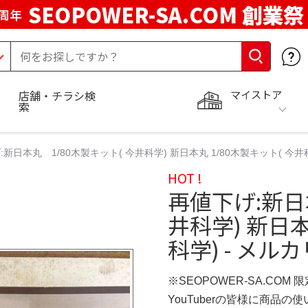
SEOPOWER-SA.COM 創業祭
周年
マイストア
店舗・チラシ検
索
新日本丸 1/80木製キット( 今井科学) 新日本丸 1/80木製キット( 今井科
HOT !
再値下げ:新日
井科学) 新日本
科学) - メルカ
※SEOPOWER-SA.COM 
YouTuberの皆様に商品