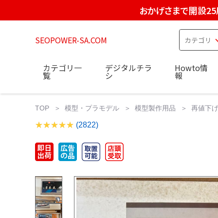
おかげさまで開設25
SEOPOWER-SA.COM
カテゴリ一
デジタルチラ
Howto情
覧
シ
報
TOP
模型・プラモデル
模型製作用品
再値下げ:
(2822)