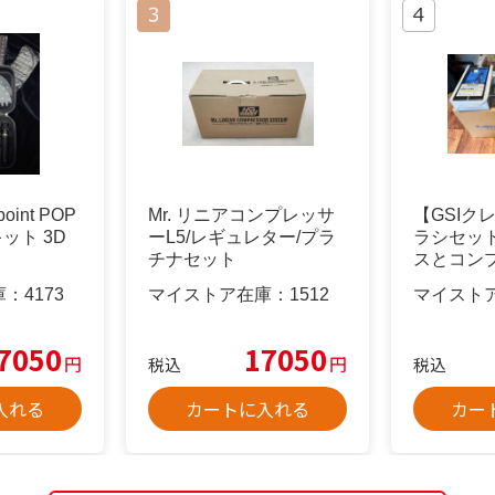
int POP
Mr. リニアコンプレッサ
【GSIク
ット 3D
ーL5/レギュレター/プラ
ラシセッ
チナセット
スとコン
庫：
4173
マイストア在庫：
1512
マイスト
7050
17050
円
円
税込
税込
入れる
カートに入れる
カー