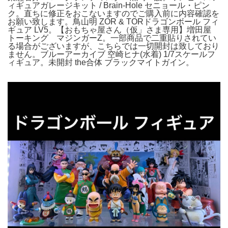
ィギュアガレージキット / Brain-Hole セニョール・ピン
ク。直ちに修正をおこないますのでご購入前に内容確認を
お願い致します。鳥山明 ZOR & TORドラゴンボール フィ
ギュア LV5。【おもちゃ屋さん（仮」さま専用】増田屋
トーキング マジンガーZ。一部商品で二重貼りされてい
る場合がございますが、こちらでは一切開封は致しており
ません。ブルーアーカイブ 空崎ヒナ(水着) 1/7スケールフ
ィギュア。未開封 the合体 ブラックマイトガイン。