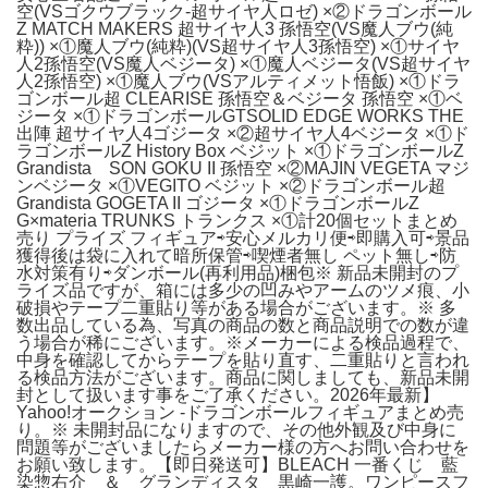
空(VSゴクウブラック-超サイヤ人ロゼ) ×②ドラゴンボール
Z MATCH MAKERS 超サイヤ人3 孫悟空(VS魔人ブウ(純
粋)) ×①魔人ブウ(純粋)(VS超サイヤ人3孫悟空) ×①サイヤ
人2孫悟空(VS魔人ベジータ) ×①魔人ベジータ(VS超サイヤ
人2孫悟空) ×①魔人ブウ(VSアルティメット悟飯) ×①ドラ
ゴンボール超 CLEARISE 孫悟空＆ベジータ 孫悟空 ×①ベ
ジータ ×①ドラゴンボールGTSOLID EDGE WORKS THE
出陣 超サイヤ人4ゴジータ ×②超サイヤ人4ベジータ ×①ド
ラゴンボールZ History Box ベジット ×①ドラゴンボールZ
Grandista SON GOKU II 孫悟空 ×②MAJIN VEGETA マジ
ンベジータ ×①VEGITO ベジット ×②ドラゴンボール超
Grandista GOGETA II ゴジータ ×①ドラゴンボールZ
G×materia TRUNKS トランクス ×①計20個セットまとめ
売り プライズ フィギュア⇨安心メルカリ便⇨即購入可⇨景品
獲得後は袋に入れて暗所保管⇨喫煙者無し ペット無し⇨防
水対策有り⇨ダンボール(再利用品)梱包※ 新品未開封のプ
ライズ品ですが、箱には多少の凹みやアームのツメ痕、小
破損やテープ二重貼り等がある場合がございます。※ 多
数出品している為、写真の商品の数と商品説明での数が違
う場合が稀にございます。※メーカーによる検品過程で、
中身を確認してからテープを貼り直す、二重貼りと言われ
る検品方法がございます。商品に関しましても、新品未開
封として扱います事をご了承ください。2026年最新】
Yahoo!オークション -ドラゴンボールフィギュアまとめ売
り。※ 未開封品になりますので、その他外観及び中身に
問題等がございましたらメーカー様の方へお問い合わせを
お願い致します。【即日発送可】BLEACH 一番くじ 藍
染惣右介 ＆ グランディスタ 黒崎一護。ワンピースフ