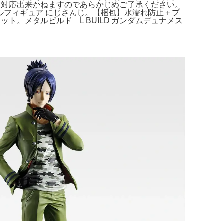
ても対応出来かねますのであらかじめご了承ください。
7スケールフィギュア にじさんじ。【梱包】水濡れ防止＋プ
ット。メタルビルド L BUILD ガンダムデュナメス