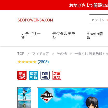
おかげさまで開設25
SEOPOWER-SA.COM
カテゴリ一
デジタルチラ
Howto情
覧
シ
報
TOP
フィギュア
その他
一番くじ 家庭教師ヒット
(2808)