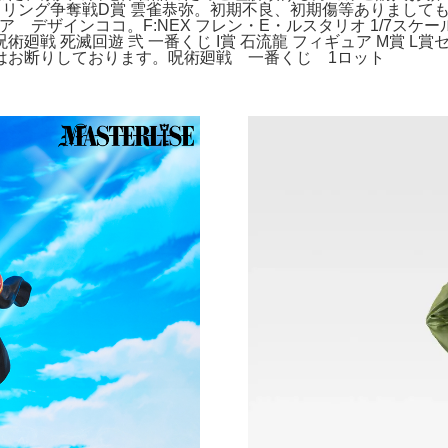
N リング争奪戦D賞 雲雀恭弥。初期不良、初期傷等ありまし
フィギュア デザインココ。F:NEX フレン・E・ルスタリオ 1/
 死滅回遊 弐 一番くじ I賞 石流龍 フィギュア M賞 L賞セ
はお断りしております。呪術廻戦 一番くじ 1ロット