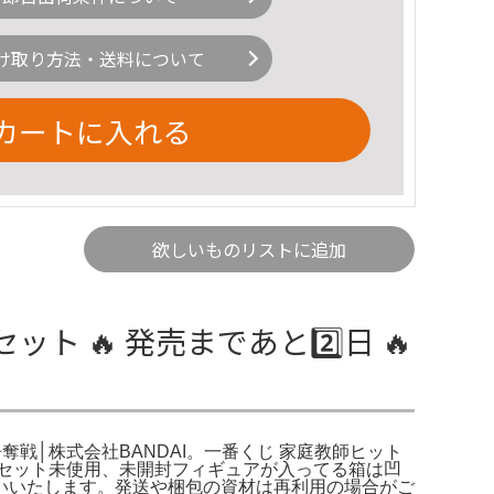
け取り方法・送料について
カートに入れる
欲しいものリストに追加
 🔥 発売まであと2️⃣日 🔥
グ争奪戦│株式会社BANDAI。一番くじ 家庭教師ヒット
恭弥 セット未使用、未開封フィギュアが入ってる箱は凹
いいたします。発送や梱包の資材は再利用の場合がご