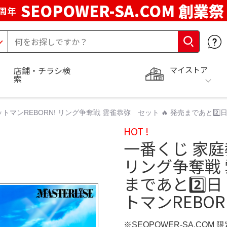
SEOPOWER-SA.COM 創業祭
周年
マイストア
店舗・チラシ検
索
マンREBORN! リング争奪戦 雲雀恭弥 セット 🔥 発売まであと2️⃣日
HOT !
一番くじ 家庭
リング争奪戦 
まであと2️⃣日
トマンREBOR
※SEOPOWER-SA.COM 