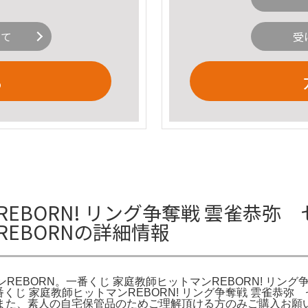
いて
受
る
BORN! リング争奪戦 雲雀恭弥 セット
EBORNの詳細情報
トマンREBORN。一番くじ 家庭教師ヒットマンREBORN! リン
一番くじ 家庭教師ヒットマンREBORN! リング争奪戦 雲雀
また、素人の自宅保管品のためご理解頂ける方のみご購入お願