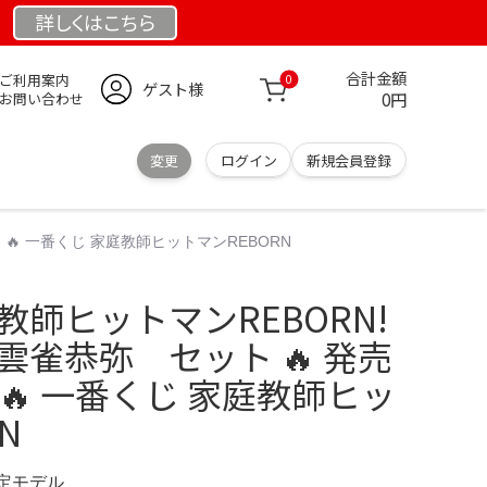
詳しくは
こちら
合計金額
ご利用案内
0
ゲスト様
0円
お問い合わせ
変更
ログイン
新規会員登録
 🔥 一番くじ 家庭教師ヒットマンREBORN
教師ヒットマンREBORN!
雲雀恭弥 セット 🔥 発売
 🔥 一番くじ 家庭教師ヒッ
N
限定モデル