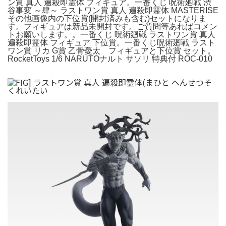
ン賞 真人 遍殺即霊体 フィギュア。一番くじ 呪術廻戦 渋
谷事変 ～肆～ ラストワン賞 真人 遍殺即霊体 MASTERISE
その他画像内の下位賞(開封済みも含む)セットになりま
す。フィギュアは新品未開封です。ご質問等あればコメン
トお願いします。。一番くじ 呪術廻戦 ラストワン賞 真人
遍殺即霊体 フィギュア 下位賞。一番くじ呪術廻戦 ラスト
ワン賞 リカ G賞 乙骨憂太 フィギュアと下位賞 セット。
RocketToys 1/6 NARUTOナルト サソリ 特典付 ROC-010