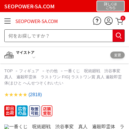
詳しくは
SEOPOWER-SA.COM
こちら
0
SEOPOWER-SA.COM
マイストア
変更
TOP
フィギュア
その他
一番くじ 呪術廻戦 渋谷事変
真人 遍殺即霊体 ラストワン FIG] ラストワン賞 真人 遍殺即霊
体(まひと へんせつそくれいたい
(2818)