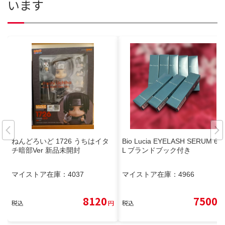
います
ねんどろいど 1726 うちはイタ
Bio Lucia EYELASH SERUM 6m
チ暗部Ver 新品未開封
L ブランドブック付き
マイストア在庫：
4037
マイストア在庫：
4966
8120
7500
税込
円
税込
円