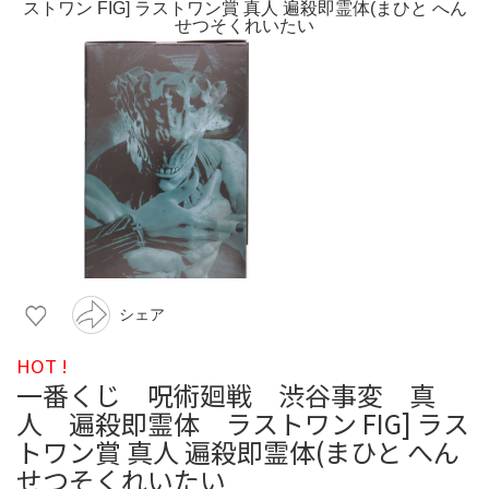
シェア
HOT !
一番くじ 呪術廻戦 渋谷事変 真
人 遍殺即霊体 ラストワン FIG] ラス
トワン賞 真人 遍殺即霊体(まひと へん
せつそくれいたい