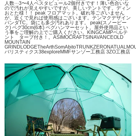
人数···3〜4人ベスタビュール2個付きです！薄い色合いな
ので汚れが見えやすいですが、美しいテントです。ディン
おとた様！！ peak フロアマット。破れ等ございません
が、近くで見れば使用感はございます。テンマクデザイン
パンダTC。袋にも多少汚れあります。 peak(スノーピー
ク) ペグ30cm(6本) ペグハンマーセット。屋外使用品とい
う事をご理解の上でご購入ください。KINGCAMPベルテ
ント タープ付き！。ASIMOCRAFTSINAVANCEOLD
MOUNTAIN
GRINDLODGETheArthSomAbitoTRUNKZERONATUALMOU
バリスティクス38exploreMMFサンゾー工務店 3ZO工務店