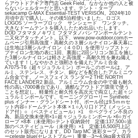
らアウトドアギア専門店 Geek Field。なかなか他の人と被
らないシェルターだと思います。テント・タープ
sekacamp G-MAX Essential-TEST VERISON。2024年10
月頃中古で購入し、その後5泊程使いました。ロゴス
LOGOS ソーラーブロック サンシェード ワンタッチ。
大きなドームテントを購入したため出品いたします。
DOD フタマタノキワミ フタマタノバシ ワンポールテント
二又化アタッチメント。以下、www.pow-outdoor.comホー
ムページ引用高強度・高耐久の３層シルナイロン幕天幕に
は生地は3層シルナイロン（４０D）を使用リップストッ
プナイロン生地の表に1回、裏面に2回シリコン加工を施し
た3層シルナイロンは軽さと高強度・高耐久性を兼ね備え
ています！しなやかさと強靭さを備えたアルミ合金
A7075-T6（超々ジュラルミン）ポールこのポールは、ア
ルミ、ステンレス、チタン、銅などを配合したアルミニウ
ム合金です。ノースフェイス ランダー2 THE NORTH
FACE LANDER2 新品。アルミニウム合金の中で最も耐久
性の高い7000番台であり、過酷なアウトドア環境で使う
ことを想定し、軽量性と耐久性を高次元で両立した超々ジ
ュラルミンポールです。モーニンググローリー Synthetic
plus インナー・グランドシート付。ポール径は9.5ｍｍセ
ット内容○ドームテント本体 ×１○入り口ドア2（メッシュ
ドア付）○ （ベスティビュール）×1 ※ペグライン不良の
為、新品交換未使用×1○超々ジュラルミンポール ×6○ガイ
ロープ ×8本（未使用)○テント収納袋付 定価:137,500○追
加のベスティビュール（未使用）×1 定価:16,500円上記
のセット販売になります。DD Tarp MC 迷彩タープ。カラ
ーceleste blue(セレストブルー）重量···3〜4.9kg最大収容