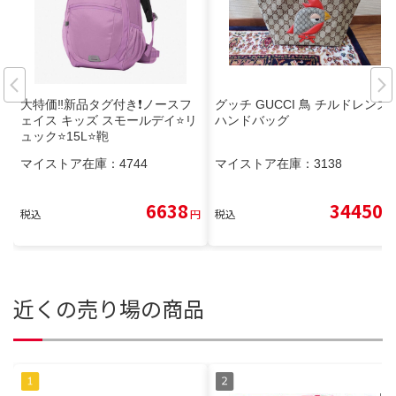
大特価‼️新品タグ付き❗️ノースフ
グッチ GUCCI 鳥 チルドレンズ
ェイス キッズ スモールデイ⭐️リ
ハンドバッグ
ュック⭐️15L⭐️鞄
マイストア在庫：
4744
マイストア在庫：
3138
6638
34450
税込
円
税込
円
近くの売り場の商品