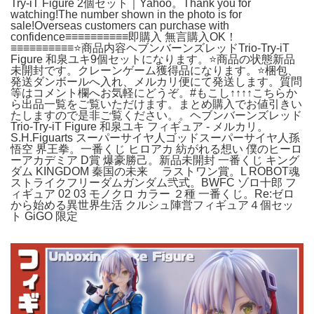
Try-iT Figure 2個セット｜Yahoo。Thank you for
watching!The number shown in the photo is for
sale!Overseas customers can purchase with
confidence≡≡≡≡≡≡≡≡≡≡即購入 無言購入OK！
≡≡≡≡≡≡≡≡≡≡⭐商品内容ヘブンバーンズレッドTrio-Try-iT
Figure 和泉ユキ9個セットになります。⭐商品の状態新品
未開封です。クレーンゲーム獲得品になります。⭐梱包、
発送ダンボールへ入れ、メルカリ便にて発送します。質問
等はコメント欄へお気軽にどうぞ。#もこし↑↑↑↑こちらか
ら出品一覧をご覧いただけます。まとめ購入でお値引きい
たしますので是非ご覧ください。。ヘブンバーンズレッド
Trio-Try-iT Figure 和泉ユキ フィギュア - メルカリ。
S.H.Figuarts スーパーサイヤ人ゴッドスーパーサイヤ人孫
悟空 界王拳。一番くじ ヒロアカ 紡がれる想い 僕のヒーロ
ーアカデミア D賞 爆豪勝己。新品未開封 一番くじ キング
ダム KINGDOM 秦国の未来 ラストワン賞。L ROBOT魂
ストライクフリーダムガンダム弐式。BWFC ゾロ十郎 フ
ィギュア 02 03 モノクロ カラー ２種 一番くじ。Re:ゼロ
から始める異世界生活 クルシュ陣営フィギュア４個セッ
ト GiGO 限定