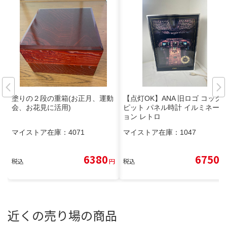
塗りの２段の重箱(お正月、運動
【点灯OK】ANA 旧ロゴ コック
会、お花見に活用)
ピット パネル時計 イルミネーシ
ョン レトロ
マイストア在庫：
4071
マイストア在庫：
1047
6380
6750
税込
円
税込
円
近くの売り場の商品