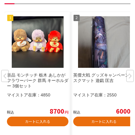
新品 モンチッチ 栃木 あしかが
英傑大戦 グッズキャンペーン デ
フラワーパーク 群馬 キーホルダ
スクマット 遊戯 匡吉
ー 3個セット
マイストア在庫：
4850
マイストア在庫：
2550
8700
6000
税込
円
税込
円
カートに入れる
カートに入れる