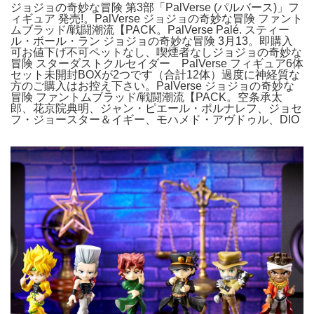
ジョジョの奇妙な冒険 第3部「PalVerse (パルバース)」フ
ィギュア 発売!。PalVerse ジョジョの奇妙な冒険 ファント
ムブラッド/戦闘潮流【PACK。PalVerse Palé. スティー
ル・ボール・ラン ジョジョの奇妙な冒険 3月13。即購入
可お値下げ不可ペットなし、喫煙者なしジョジョの奇妙な
冒険 スターダストクルセイダー PalVerse フィギュア6体
セット未開封BOXが2つです（合計12体）過度に神経質な
方のご購入はお控え下さい。PalVerse ジョジョの奇妙な
冒険 ファントムブラッド/戦闘潮流【PACK。空条承太
郎、花京院典明、ジャン・ピエール・ポルナレフ、ジョセ
フ・ジョースター＆イギー、モハメド・アヴドゥル、DIO