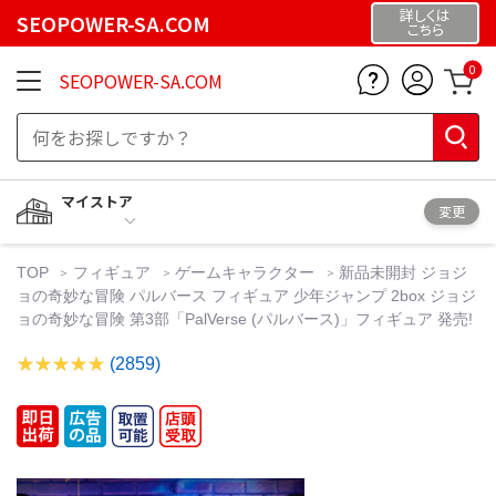
詳しくは
SEOPOWER-SA.COM
こちら
0
SEOPOWER-SA.COM
マイストア
変更
TOP
フィギュア
ゲームキャラクター
新品未開封 ジョジ
ョの奇妙な冒険 パルバース フィギュア 少年ジャンプ 2box ジョジ
ョの奇妙な冒険 第3部「PalVerse (パルバース)」フィギュア 発売!
(2859)