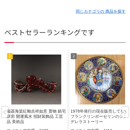
同じカテゴリの 商品を探す
ベストセラーランキングです
磁器海棠紅釉吉祥如意 置物 鎮宅
1978年発行の現在販売してない
辟邪 開運風水 招財装飾品 工芸
フランクリンポーセリンのシン
品 美術品
デレラストーリー