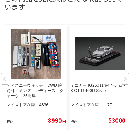
います
ディズニーウォッチ DWD 腕
ミニカー IG25011/64 Nismo R3
時計 メンズ レディース ク
3 GT-R 400R Silver
ォーツ 25周年
マイストア在庫：
4336
マイストア在庫：
1177
8990
53000
税込
円
税込
円