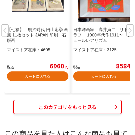
【七福】 明治時代 円山応挙 画
日本洋画家 高井貞二 リトグ
風 11枚セット JAPAN 印刷 石
ラフ 1960年代作1911〜 シ
版画
ュールレアリズム
マイストア在庫：
4605
マイストア在庫：
3125
6960
8584
税込
円
税込
円
カートに入れる
カートに入れる
このカテゴリをもっと見る
この商品を見た人はこんな商品も見て