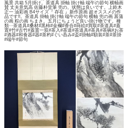
風景 共箱 5月掛け。茶道具 掛軸 掛け軸 端午の節句 横軸画
賛 丈夫意気高 佐藤朴堂筆 兜の。状態は良いです。上鈴木
正一 油彩画 B4サイズ『 存在 』新作原画 超オススメの作
品です!!。茶道具 掛軸 掛け軸 端午の節句 横軸 兜の画 菖蒲
の画 粽の画 ちまき。五月にちょうど良い掛け物です。種
類···茶道具#桑材#黒柿#金襴#香合#蒔絵#買取#茶道具#蓋
置#竹#古竹#蓋置一双#茶入#茶道#茶道具#茶具#茶碗#お茶
#酒器#和食器#器#茶杓#ぐい呑み#盃#掛軸#額装#茶#茶掛
#端午#節句