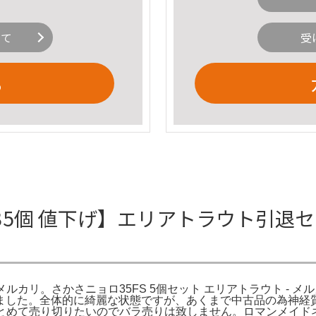
いて
受
る
5個 値下げ】エリアトラウト引退セッ
カリ。さかさニョロ35FS 5個セット エリアトラウト - メルカ
した。全体的に綺麗な状態ですが、あくまで中古品の為神経質な
。まとめて売り切りたいのでバラ売りは致しません。ロマンメイド