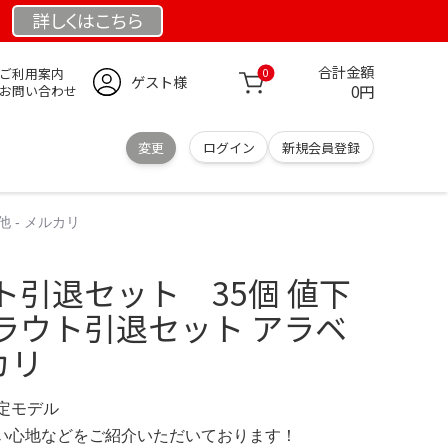
詳しくは
こちら
合計金額
ご利用案内
0
ゲスト様
0円
お問い合わせ
変更
ログイン
新規会員登録
 - メルカリ
ト引退セット 35個 値下
ラウト引退セット アラベ
カリ
限定モデル
の使い心地などをご紹介いただいております！