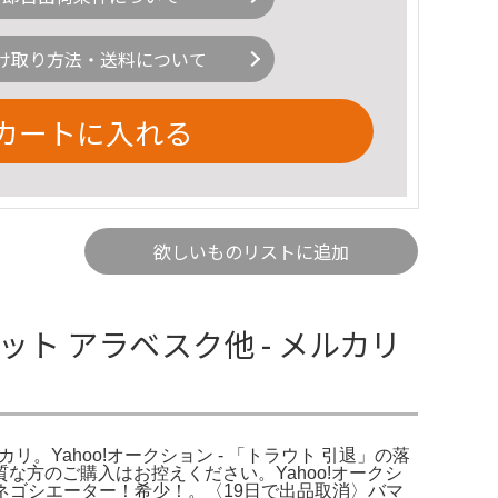
け取り方法・送料について
カートに入れる
欲しいものリストに追加
ト アラベスク他 - メルカリ
リ。Yahoo!オークション - 「トラウト 引退」の落
方のご購入はお控えください。Yahoo!オークシ
ネゴシエーター！希少！。〈19日で出品取消〉バマ