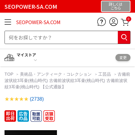
詳しくは
SEOPOWER-SA.COM
こちら
0
SEOPOWER-SA.COM
マイストア
変更
TOP
美術品・アンティーク・コレクション
工芸品
古備前
波状紋3耳壷(桃山時代) 古備前波状紋3耳壷(桃山時代) 古備前波状
紋3耳壷(桃山時代) 【公式通販】
(2738)