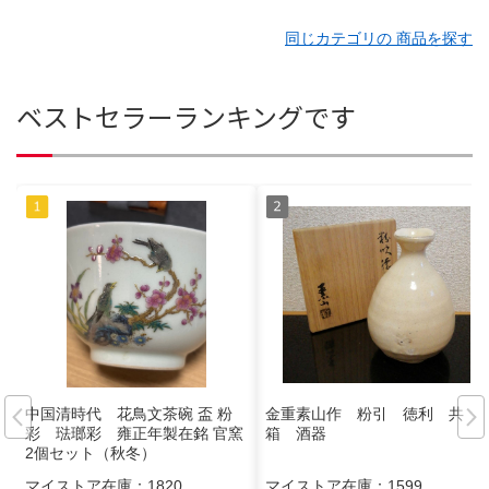
同じカテゴリの 商品を探す
ベストセラーランキングです
中国清時代 花鳥文茶碗 盃 粉
金重素山作 粉引 徳利 共
彩 琺瑯彩 雍正年製在銘 官窯
箱 酒器
2個セット（秋冬）
マイストア在庫：
1820
マイストア在庫：
1599