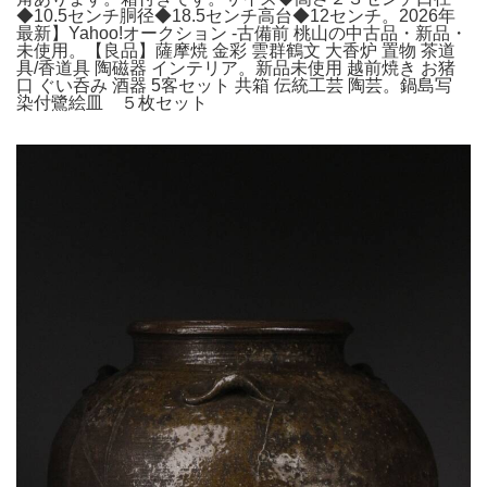
◆10.5センチ胴径◆18.5センチ高台◆12センチ。2026年
最新】Yahoo!オークション -古備前 桃山の中古品・新品・
未使用。【良品】薩摩焼 金彩 雲群鶴文 大香炉 置物 茶道
具/香道具 陶磁器 インテリア。新品未使用 越前焼き お猪
口 ぐい呑み 酒器 5客セット 共箱 伝統工芸 陶芸。鍋島写
染付鷺絵皿 ５枚セット