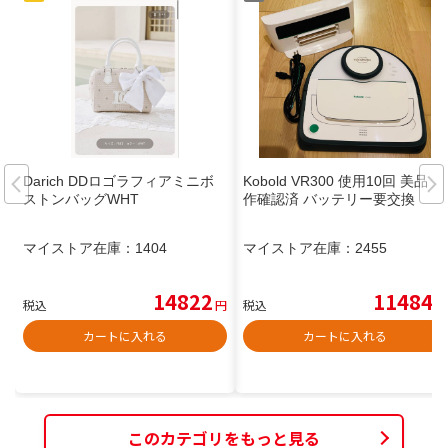
Darich DDロゴラフィアミニボ
Kobold VR300 使用10回 美品 動
ストンバッグWHT
作確認済 バッテリー要交換
マイストア在庫：
1404
マイストア在庫：
2455
14822
11484
税込
円
税込
円
カートに入れる
カートに入れる
このカテゴリをもっと見る