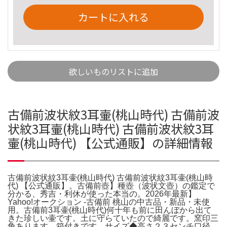
カートに入れる
欲しいものリストに追加
古備前波状紋3耳壷(桃山時代) 古備前波
状紋3耳壷(桃山時代) 古備前波状紋3耳
壷(桃山時代) 【公式通販】の詳細情報
古備前波状紋3耳壷(桃山時代) 古備前波状紋3耳壷(桃山時
代) 【公式通販】。古備前壺】種壺（波状文壺）の鑑定で
分かる、秀吉・利休が使った本当の。2026年最新】
Yahoo!オークション -古備前 桃山の中古品・新品・未使
用。古備前3耳壷(桃山時代)何十年も前に田んぼから出て
きた珍しい壷です。土に守らていたので綺麗です。窯印三
角あります。箱付きです。サイズ◆高さ２３センチ口径