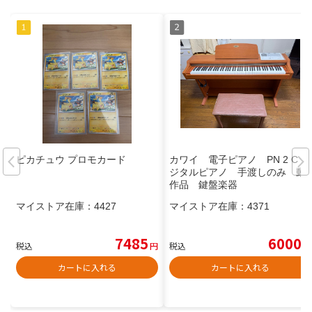
ピカチュウ プロモカード
カワイ 電子ピアノ PN 2 C デ
ジタルピアノ 手渡しのみ 動
作品 鍵盤楽器
マイストア在庫：
4427
マイストア在庫：
4371
7485
6000
税込
円
税込
円
カートに入れる
カートに入れる