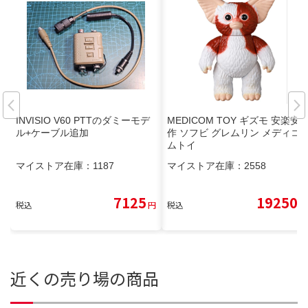
INVISIO V60 PTTのダミーモデ
MEDICOM TOY ギズモ 安楽安
ル+ケーブル追加
作 ソフビ グレムリン メディコ
ムトイ
マイストア在庫：
1187
マイストア在庫：
2558
7125
19250
税込
円
税込
円
近くの売り場の商品