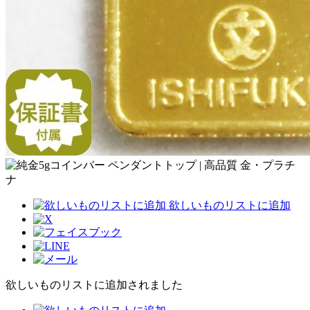
欲しいものリストに追加
欲しいものリストに追加されました