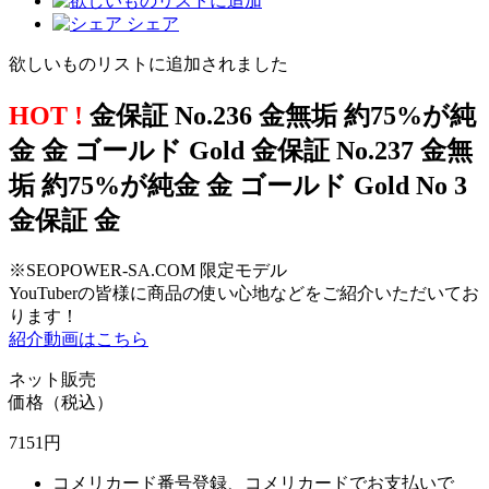
シェア
欲しいものリストに追加されました
HOT !
金保証 No.236 金無垢 約75%が純
金 金 ゴールド Gold 金保証 No.237 金無
垢 約75%が純金 金 ゴールド Gold No 3
金保証 金
※SEOPOWER-SA.COM 限定モデル
YouTuberの皆様に商品の使い心地などをご紹介いただいてお
ります！
紹介動画はこちら
ネット販売
価格（税込）
7151
円
コメリカード番号登録、コメリカードでお支払いで