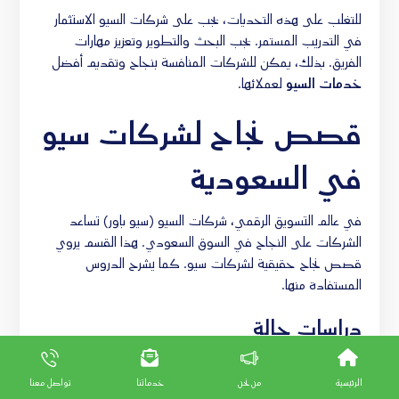
للتغلب على هذه التحديات، يجب على شركات السيو الاستثمار
في التدريب المستمر. يجب البحث والتطوير وتعزيز مهارات
الفريق. بذلك، يمكن للشركات المنافسة بنجاح وتقديم أفضل
خدمات السيو
لعملائها.
قصص نجاح لشركات سيو
في السعودية
في عالم التسويق الرقمي، شركات السيو (سيو باور) تساعد
الشركات على النجاح في السوق السعودي. هذا القسم يروي
قصص نجاح حقيقية لشركات سيو. كما يشرح الدروس
المستفادة منها.
دراسات حالة
شركة “سوق.كوم”، الرائدة في التجارة الإلكترونية في
السعودية، حققت نجاحًا كبيرًا. استخدمت استراتيجيات
سيو باور
الرئيسية
من نحن
خدماتنا
تواصل معنا