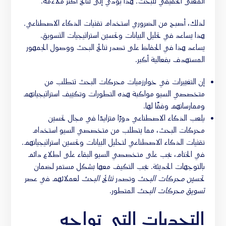
المعنى الحقيقي للبحث. هذا يؤدي إلى نتائج أكثر ملاءمة.
لذلك، أصبح من الضروري استخدام تقنيات الذكاء الاصطناعي.
هذا يساعد في تحليل البيانات وتحسين استراتيجيات التسويق.
يساعد هذا في الحفاظ على تصدر نتائج البحث ووصول الجمهور
المستهدف بفعالية أكبر.
إن التغييرات في خوارزميات محركات البحث تتطلب من
متخصصي السيو مواكبة هذه التطورات وتكييف استراتيجياتهم
وممارساتهم وفقًا لها.
يلعب الذكاء الاصطناعي دورًا متزايدًا في مجال تحسين
محركات البحث، مما يتطلب من متخصصي السيو استخدام
تقنيات الذكاء الاصطناعي لتحليل البيانات وتحسين استراتيجياتهم.
في الختام، يجب على متخصصي السيو البقاء على اطلاع دائم
بالتوجهات الحديثة. يجب التكيف معها بشكل مستمر لضمان
تحسين محركات البحث
وتصدر
نتائج البحث
لعملائهم في عصر
تسويق محركات البحث
المتطور.
التحديات التي تواجه